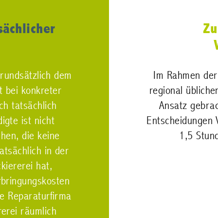
sächlicher
Zu
 grundsätzlich dem
Im Rahmen der 
t bei konkreter
regional üblich
h tatsächlich
Ansatz gebrac
gte ist nicht
Entscheidungen 
chen, die keine
1,5 Stun
atsächlich in der
kiererei hat,
rbringungskosten
e Reparaturfirma
erei räumlich