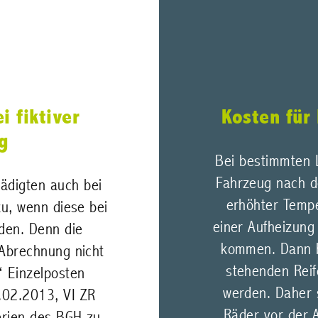
i fiktiver
Kosten für
g
Bei bestimmten L
Fahrzeug nach de
ädigten auch bei
erhöhter Tempe
zu, wenn diese bei
einer Aufheizung
rden. Denn die
kommen. Dann be
 Abrechnung nicht
stehenden Reif
“ Einzelposten
werden. Daher s
9.02.2013, VI ZR
Räder vor der 
terien des BGH zu