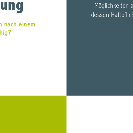
rung
Möglichkeiten 
dessen Haftpfli
en nach einem
ähig?