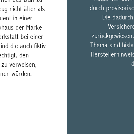
durch provisoris
ug nicht älter als
Die dadurch
uent in einer
Versichere
tohaus der Marke
zurückgewiesen.
rkstatt bei einer
Thema sind bisla
nd die auch fiktiv
Herstellerhinwei
echtigt, den
d
 zu verweisen,
hnen würden.