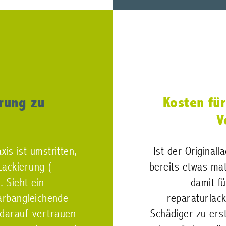
erung zu
Kosten fü
V
is ist umstritten,
Ist der Original
 Lackierung (=
bereits etwas mat
. Sieht ein
damit f
arbangleichende
reparaturlac
 darauf vertrauen
Schädiger zu ers