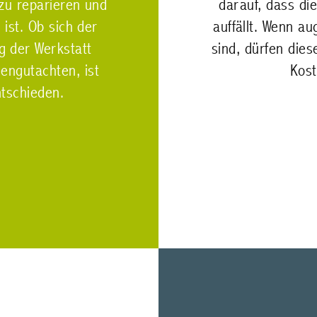
 zu reparieren und
darauf, dass di
 ist. Ob sich der
auffällt. Wenn a
g der Werkstatt
sind, dürfen dies
engutachten, ist
Kost
ntschieden.